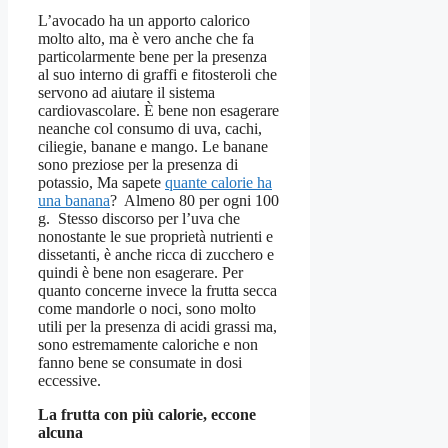
L’avocado ha un apporto calorico
molto alto, ma è vero anche che fa
particolarmente bene per la presenza
al suo interno di graffi e fitosteroli che
servono ad aiutare il sistema
cardiovascolare. È bene non esagerare
neanche col consumo di uva, cachi,
ciliegie, banane e mango. Le banane
sono preziose per la presenza di
potassio, Ma sapete
quante calorie ha
una banana
? Almeno 80 per ogni 100
g. Stesso discorso per l’uva che
nonostante le sue proprietà nutrienti e
dissetanti, è anche ricca di zucchero e
quindi è bene non esagerare. Per
quanto concerne invece la frutta secca
come mandorle o noci, sono molto
utili per la presenza di acidi grassi ma,
sono estremamente caloriche e non
fanno bene se consumate in dosi
eccessive.
La frutta con più calorie, eccone
alcuna