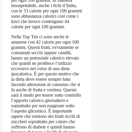
per ogni 100 grammi. In maniera
insospettabile, anche i fichi d’India,
con le 53 calorie per ogni 100 grammi
sono abbastanza calorici così come i
kiwi che invece contengono 44
calorie per ogni 100 grammi.
Nella Top Ten ci sono anche le
amarene con 42 calorie per ogni 100
grammi. Questi frutti, ovviamente se
consumati secchi oppure canditi,
hanno un potenziale calorico elevato
che quindi ne proibisce l’utilizzo
eccessivo nel corso di una dieta
ipocalorica. È per questo motivo che
la dieta deve essere sempre fatta
facendo attenzione al consumo che si
fa anche di frutta e verdura. Questo
sarà il modo per tenere sotto controllo
l’apporto calorico giornaliero e
soprattutto per non esagerare sotto
l’aspetto glicemico. È importante
sapere che esistono dei frutti ricchi di
zuccheri soprattutto per coloro che
soffrono di diabete e quindi hanno