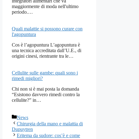
integratori alimentari che va
maggiormente di moda nell'ultimo
periodo.…
Quali malattie si possono curare con
l'agopuntura
Cos è l’agopuntura L’agopuntura è
una tecnica accreditata dall’U.E., di
origini cinesi, rientrante tra le…
Cellulite sulle gambe: quali sono i
rimedi migliori?
Chi non si è mai posta la domanda
“Esistono davvero rimedi contro la
cellulite?” in…
Categorie
News
Chirurgia della mano e malattia di
Dupuytren
Eritema da sudore: cos’è e come