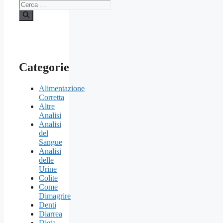
Ricerca
per:
Categorie
Alimentazione
Corretta
Altre
Analisi
Analisi
del
Sangue
Analisi
delle
Urine
Colite
Come
Dimagrire
Denti
Diarrea
Dieta