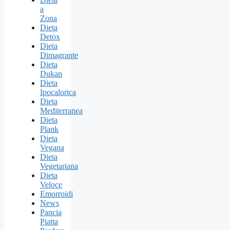
a
Zona
Dieta
Detox
Dieta
Dimagrante
Dieta
Dukan
Dieta
Ipocalorica
Dieta
Mediterranea
Dieta
Plank
Dieta
Vegana
Dieta
Vegetariana
Dieta
Veloce
Emorroidi
News
Pancia
Piatta