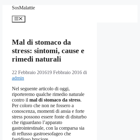
Vai
SosMalattie
al
contenuto
Menu
Mal di stomaco da
stress: sintomi, cause e
rimedi naturali
22 Febbraio 2016
19 Febbraio 2016
di
admin
Nel seguente articolo di oggi,
riporteremo qualche rimedio naturale
contro il
mal di stomaco da stress
.
Per coloro che non ne fossero a
conoscenza, momenti di ansia e forte
stress possono essere fonte di disturbo
che riguardano l’apparato
gastrointestinale, con la comparsa sia
di reflusso gastroesofageo che
fastidioso bruciore.