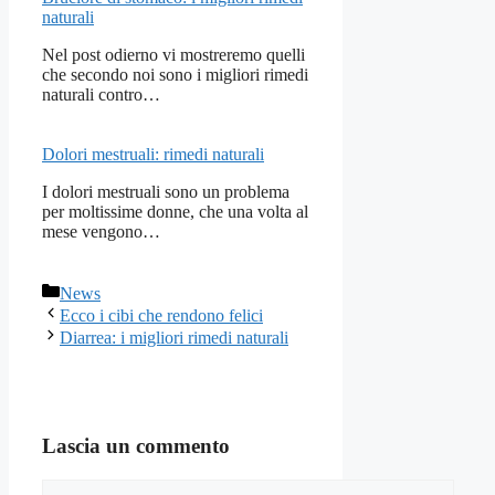
naturali
Nel post odierno vi mostreremo quelli
che secondo noi sono i migliori rimedi
naturali contro…
Dolori mestruali: rimedi naturali
I dolori mestruali sono un problema
per moltissime donne, che una volta al
mese vengono…
Categorie
News
Ecco i cibi che rendono felici
Diarrea: i migliori rimedi naturali
Lascia un commento
Commento