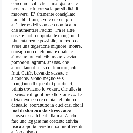
concerne i cibi che si mangiano che
per ciò che interessa la possibilità di
muoversi. E’ altamente consigliato
non abbuffarsi, avere cibo in più
all’interno dell stomaco non fa altro
che aumentare l’acido. Tra le altre
cose, è molto importante mangiare il
più lentamente possibile, in modo da
avere una digestione migliore. Inoltre,
consigliamo di eliminare qualche
alimento, tra cui: cibi molto speziati,
pomodori, agrumi, ananas, che
aumentano il senso di bruciore, cibi
fritti. Caffè, bevande gassate e
alcoliche. Molto meglio se si
mangiano cibi pieni di probiotici, in
primis troviamo lo yogurt, che allevia
il sensore di gonfiore allo stomaco. La
dieta deve essere curata nel minimo
dettaglio, soprattutto in quei casi che il
mal di stomaco da stress
causa
nausea e scariche di diarrea. Anche
fare una leggera ma costante attività
fisica apporta benefici non indifferenti
all’organismo.